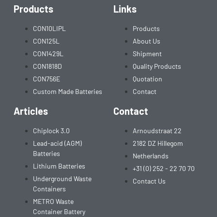
Products
Links
CON10LIPL
Products
CON125L
About Us
CON1429L
Shipment
CON1818D
Quality Products
CON756E
Quotation
Custom Made Batteries
Contact
Articles
Contact
Chiplock 3.0
Arnoudstraat 22
Lead-acid (AGM)
2182 DZ Hillegom
Batteries
Netherlands
Lithium Batteries
+31 (0) 252 - 22 70 70
Underground Waste
Contact Us
Containers
METRO Waste
Container Battery